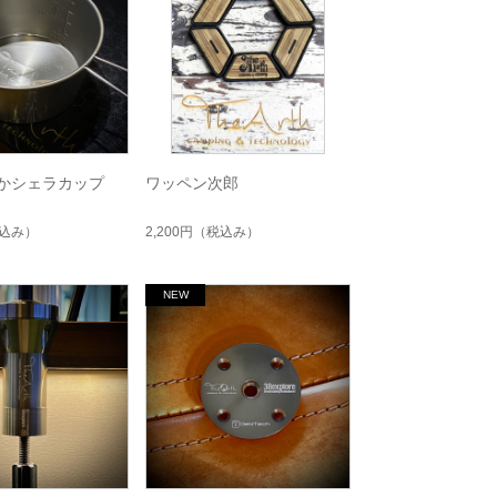
hでかシェラカップ
ワッペン次郎
込み）
2,200円
（税込み）