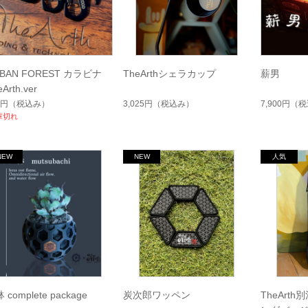
RBAN FOREST カラビナ
TheArthシェラカップ
薪男
Arth.ver
5円
（税込み）
3,025円
（税込み）
7,900円
（税
庫切れ
 complete package
炭次郎ワッペン
TheArt