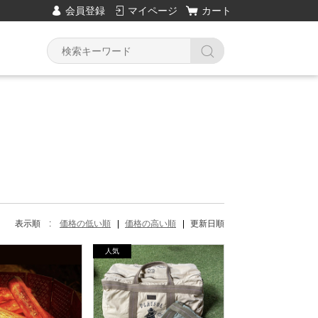
会員登録
マイページ
カート
Y
表示順 :
価格の低い順
価格の高い順
更新日順