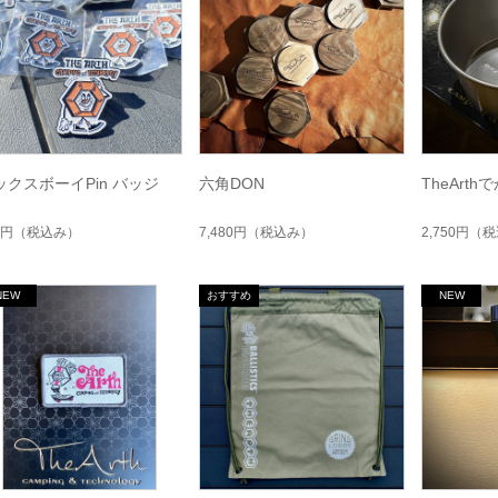
ックスボーイPin バッジ
六角DON
TheArt
0円
（税込み）
7,480円
（税込み）
2,750円
（税