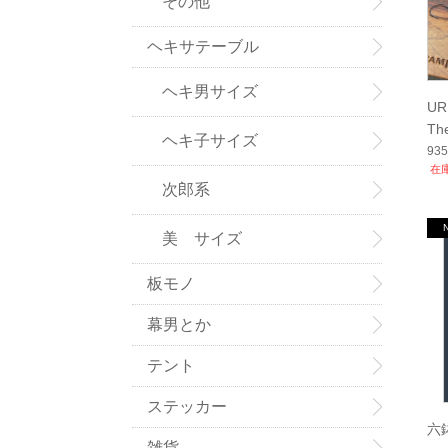
その他
ヘキサテーブル
ヘキ男サイズ
U
The
ヘキ子サイズ
93
在
次郎系
美 サイズ
板モノ
幕男とか
テント
ステッカー
六鉢
雑貨