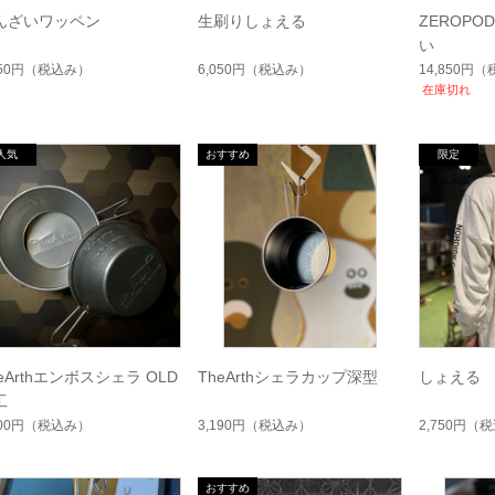
んざいワッペン
生刷りしょえる
ZEROPOD
い
650円
（税込み）
6,050円
（税込み）
14,850円
（
在庫切れ
eArthエンボスシェラ OLD
TheArthシェラカップ深型
しょえる
工
300円
（税込み）
3,190円
（税込み）
2,750円
（税