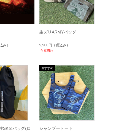
生ズリARMYバッグ
込み）
9,900円
（税込み）
在庫切れ
h別注SK８バッグ(ロ
シャンプートート