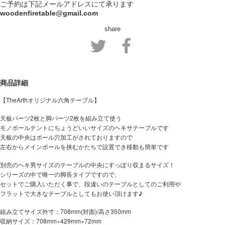
ご予約は下記メールアドレスにて承ります
woodenfiretable@gmail.com
share
商品詳細
【TheArthオリジナル六角テーブル】
天板パーツ2枚と脚パーツ2枚を組み立て使う
モノポールテントにちょうどいいサイズのヘキサテーブルです
天板の中央はポール穴加工がされておりますので
左右からメインポールを挟むかたちで設置でき移動も簡単です
別売のヘキ男サイズのテーブルの中央にすっぽり収まるサイズ！
シリーズの中で唯一の脚長タイプですので、
セットでご購入いただく事で、段違いのテーブルとしてのご利用や
フラットで大きなテーブルとしてもお使い頂けます♪
組み立てサイズ外寸：708mm(対面)/高さ350mm
収納サイズ：708mm×429mm×72mm