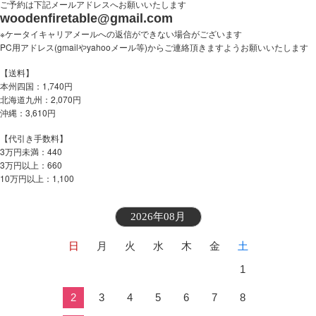
ご予約は下記メールアドレスへお願いいたします
woodenfiretable@gmail.com
※ケータイキャリアメールへの返信ができない場合がございます
PC用アドレス(gmailやyahooメール等)からご連絡頂きますようお願いいたします
【送料】
本州四国：1,740円
北海道九州：2,070円
沖縄：3,610円
【代引き手数料】
3万円未満：440
3万円以上：660
10
1,100
万円以上：
2026年08月
日
月
火
水
木
金
土
1
2
3
4
5
6
7
8