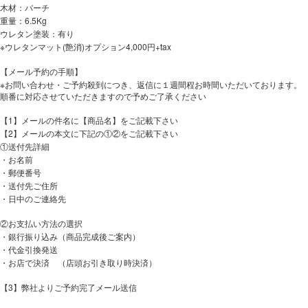
木材：バーチ
重量：6.5Kg
ウレタン塗装：有り
※ウレタンマット(艶消)オプション4,000円+tax
【メール予約の手順】
※お問い合わせ・ご予約殺到につき、返信に１週間程お時間いただいております。
順番に対応させていただきますので予めご了承ください
【1】メールの件名に【商品名】をご記載下さい
【2】メールの本文に下記の①②をご記載下さい
①送付先詳細
・お名前
・郵便番号
・送付先ご住所
・日中のご連絡先
②お支払い方法の選択
・銀行振り込み（商品完成後ご案内）
・代金引換発送
・お店で決済 （店頭お引き取り時決済）
【3】弊社よりご予約完了メール送信