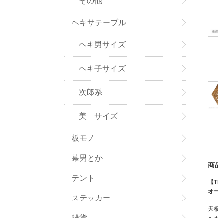
その他
ヘキサテーブル
ヘキ男サイズ
ヘキ子サイズ
次郎系
美 サイズ
板モノ
幕男とか
商
テント
【T
オ
ステッカー
天
ヘ
雑貨