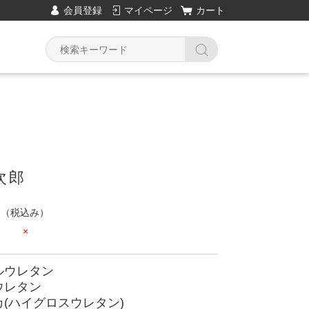
会員登録
マイページ
カート
次郎
円
（税込み）
×
ルウレタン
ウレタン
(ハイグロスウレタン)