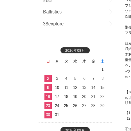
フ
ソ
Ballistics
次
38explore
別
フ
組み
収納
2026年08月
木
重量
日
月
火
水
木
金
土
ウ
1
※ウ
※ハ
2
3
4
5
6
7
8
9
10
11
12
13
14
15
【
16
17
18
19
20
21
22
※
順
23
24
25
26
27
28
29
【
30
31
【
①
2026年09月