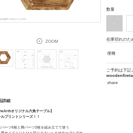
数量
-
在庫切れのた
ZOOM
便種
ご予約は下記
woodenfiret
share
品詳細
heArthオリジナル六角テーブル】
ールプリントシリーズ！！
板パーツ6枚と脚パーツ3枚を組み立てて使う
キ男サイズよりもひと回り小さいヘキサテーブルです