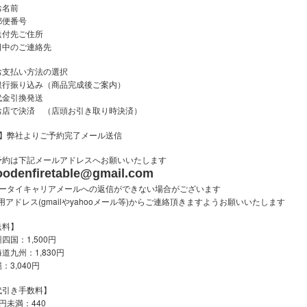
お名前
郵便番号
送付先ご住所
日中のご連絡先
お支払い方法の選択
銀行振り込み（商品完成後ご案内）
代金引換発送
お店で決済 （店頭お引き取り時決済）
3】弊社よりご予約完了メール送信
予約は下記メールアドレスへお願いいたします
odenfiretable@gmail.com
ケータイキャリアメールへの返信ができない場合がございます
(gmail
yahoo
)
用アドレス
や
メール等
からご連絡頂きますようお願いいたします
送料】
四国：1,500円
道九州：1,830円
：3,040円
代引き手数料】
円未満：440