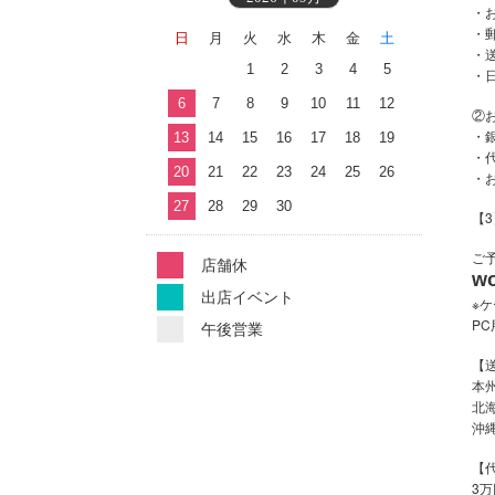
・
・
日
月
火
水
木
金
土
・
1
2
3
4
5
・
6
7
8
9
10
11
12
②
・
13
14
15
16
17
18
19
・
20
21
22
23
24
25
26
・
27
28
29
30
【
ご
店舗休
wo
出店イベント
※
PC
午後営業
【
本州
北海
沖縄
【
3万