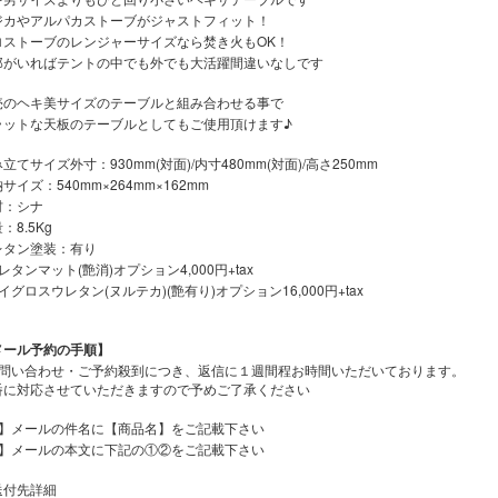
ジカやアルパカストーブがジャストフィット！
ロストーブのレンジャーサイズなら焚き火もOK！
郎がいればテントの中でも外でも大活躍間違いなしです
売のヘキ美サイズのテーブルと組み合わせる事で
ラットな天板のテーブルとしてもご使用頂けます♪
立てサイズ外寸：930mm(対面)/内寸480mm(対面)/高さ250mm
サイズ：540mm×264mm×162mm
材：シナ
：8.5Kg
レタン塗装：有り
レタンマット(艶消)オプション4,000円+tax
イグロスウレタン(ヌルテカ)(艶有り)オプション16,000円+tax
メール予約の手順】
お問い合わせ・ご予約殺到につき、返信に１週間程お時間いただいております。
番に対応させていただきますので予めご了承ください
1】メールの件名に【商品名】をご記載下さい
2】メールの本文に下記の①②をご記載下さい
送付先詳細