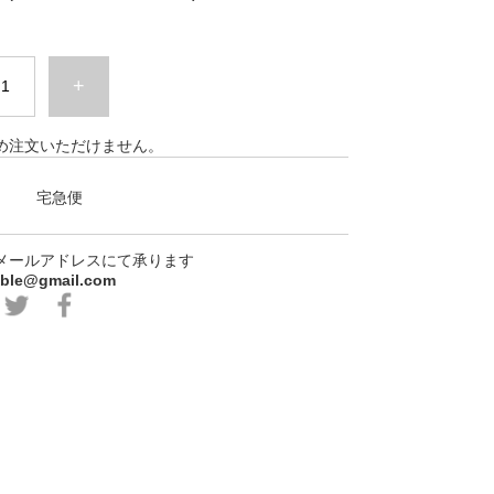
+
め注文いただけません。
宅急便
メールアドレスにて承ります
able@gmail.com