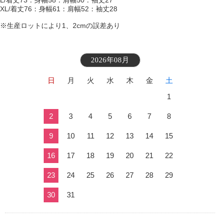
L/着丈73：身幅58：肩幅50：袖丈27
XL/着丈76：身幅61：肩幅52：袖丈28
※生産ロットにより1、2cmの誤差あり
2026年08月
日
月
火
水
木
金
土
1
2
3
4
5
6
7
8
9
10
11
12
13
14
15
16
17
18
19
20
21
22
23
24
25
26
27
28
29
30
31